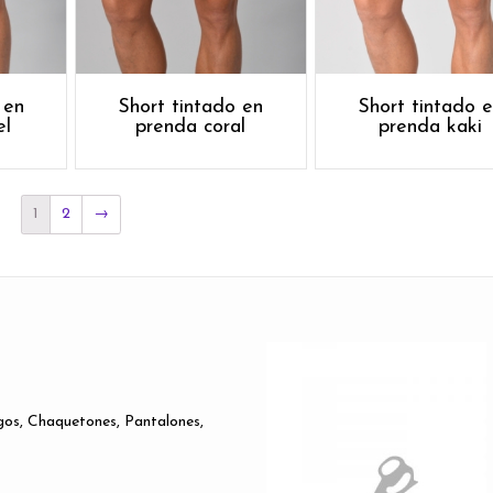
 en
Short tintado en
Short tintado 
el
prenda coral
prenda kaki
1
2
→
gos, Chaquetones, Pantalones,