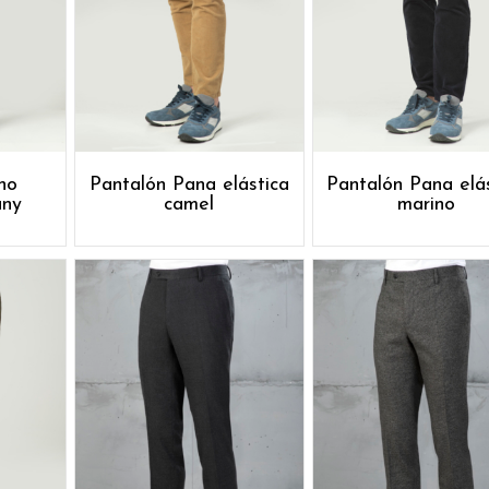
no
Pantalón Pana elástica
Pantalón Pana elá
uny
camel
marino